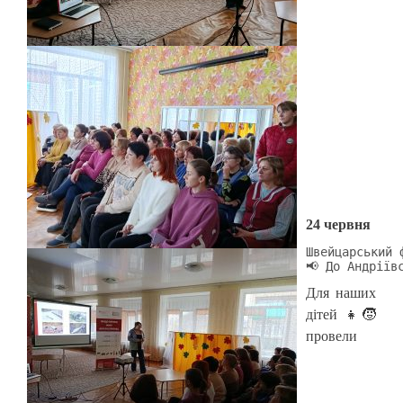
24 червня
Швейцарський 
📢 До Андріїв
Для наших
дітей 👧🧒
провели