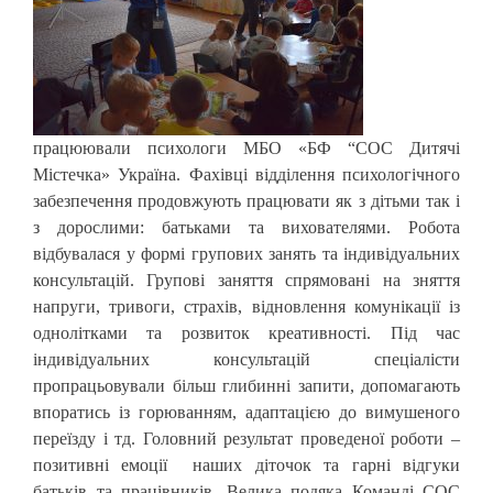
працюювали психологи МБО «БФ “СОС Дитячі
Містечка» Україна. Фахівці відділення психологічного
забезпечення продовжують працювати як з дітьми так і
з дорослими: батьками та вихователями. Робота
відбувалася у формі групових занять та індивідуальних
консультацій. Групові заняття спрямовані на зняття
напруги, тривоги, страхів, відновлення комунікації із
однолітками та розвиток креативності. Під час
індивідуальних консультацій спеціалісти
пропрацьовували більш глибинні запити, допомагають
впоратись із горюванням, адаптацією до вимушеного
переїзду і тд. Головний результат проведеної роботи –
позитивні емоції наших діточок та гарні відгуки
батьків та працівників. Велика подяка Команді СОС